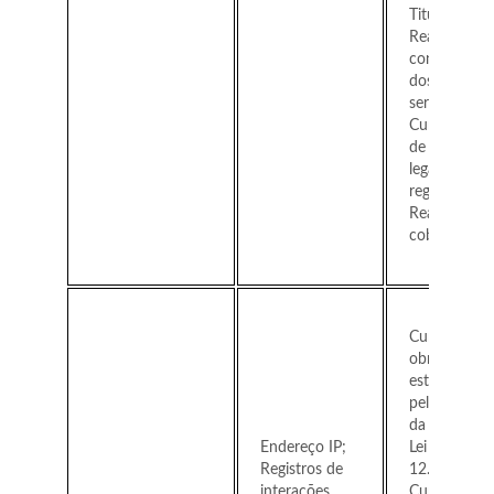
Titular;
Realizar a
contratação
dos produto
serviços;
Cumprimen
de obrigaçõ
legais e
regulatórias;
Realizar
cobranças.
Cumprir
obrigação
estabelecida
pelo Marco C
da Internet 
Endereço IP;
Lei nº
Registros de
12.965/201
interações
Cumprir