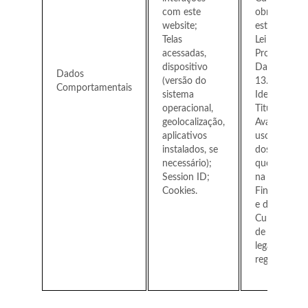
com este
obrigação
website;
estabelecida
Telas
Lei Geral de
acessadas,
Proteção de
dispositivo
Dados – Lei
Dados
(versão do
13.709/201
Comportamentais
sistema
Identificar o
operacional,
Titular;
geolocalização,
Avaliação do
aplicativos
uso e utilid
instalados, se
dos serviços
necessário);
que prestam
Session ID;
na Platafor
Cookies.
Fins estatíst
e de seguran
Cumprimen
de obrigaçõ
legais e
regulatórias.