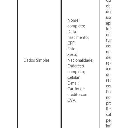
Cumprir as
obrigações
decorrentes
uso de noss
Nome
aplicação;
completo;
Informar so
Data
novidades,
nascimento;
funcionalida
CPF;
conteúdos,
Foto;
notícias e
Sexo;
demais even
Dados Simples
Nacionalidade;
relevantes p
Endereço
a manutenç
completo;
do
Celular;
relacioname
E-mail;
com o Titula
Cartão de
Promover
crédito com
nossos
CVV.
produtos;
Responder à
solicitações 
pedidos de
informações