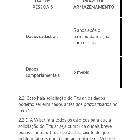
DADOS
PRAZO DE
FUN
PESSOAIS
ARMAZENAMENTO
L
Art. 2
5 anos após o
Códig
Dados cadastrais
término da relação
Defes
com o Titular
Consu
Art. 1
Dados
6 meses
Marco 
comportamentais
Intern
2.2. Caso haja solicitação do Titular, os dados
poderão ser eliminados antes dos prazos fixados no
item 2.1.
2.2.1. A Wiser fará todos os esforços para que a
solicitação do Titular seja cumprida o mais breve
possível; mas, o titular se declara ciente de que
existem fatores que fogem ao controle da Wiser e