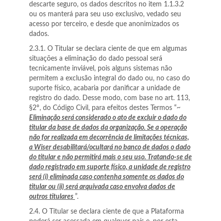
descarte seguro, os dados descritos no item 1.1.3.2
ou os manterá para seu uso exclusivo, vedado seu
acesso por terceiro, e desde que anonimizados os
dados.
2.3.1. O Titular se declara ciente de que em algumas
situações a eliminação do dado pessoal será
tecnicamente inviável, pois alguns sistemas não
permitem a exclusão integral do dado ou, no caso do
suporte físico, acabaria por danificar a unidade de
registro do dado. Desse modo, com base no art. 113,
§2º, do Código Civil, para efeitos destes Termos “~
Eliminação será considerado o ato de excluir o dado do
titular da base de dados da organização. Se a operação
não for realizada em decorrência de limitações técnicas,
a Wiser desabilitará/ocultará no banco de dados o dado
do titular e não permitirá mais o seu uso. Tratando-se de
dado registrado em suporte físico, a unidade de registro
será (i) eliminada caso contenha somente os dados do
titular ou (ii) será arquivada caso envolva dados de
outros titulares
”.
2.4. O Titular se declara ciente de que a Plataforma