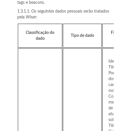
tags e beacons.
1.3.1.1. Os seguintes dados pessoais serão tratados
pela Wiser:
Classificação do
Finalidade
Tipo de dado
dado
uso
Identificar o
Titular;
Portabilidad
dos dados
cadastrais p
outro
Controlador
mesmo ram
de nossa
atuação, ca
solicitado pe
Titular;