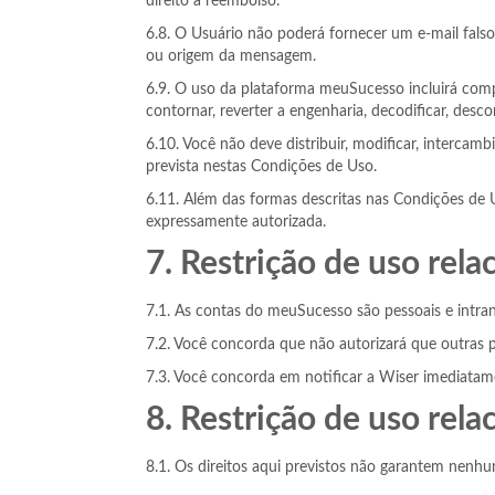
direito a reembolso.
6.8. O Usuário não poderá fornecer um e-mail fals
ou origem da mensagem.
6.9. O uso da plataforma meuSucesso incluirá compo
contornar, reverter a engenharia, decodificar, desc
6.10. Você não deve distribuir, modificar, intercam
prevista nestas Condições de Uso.
6.11. Além das formas descritas nas Condições de
expressamente autorizada.
7. Restrição de uso rel
7.1. As contas do meuSucesso são pessoais e intrans
7.2. Você concorda que não autorizará que outras p
7.3. Você concorda em notificar a Wiser imediatame
8. Restrição de uso re
8.1. Os direitos aqui previstos não garantem nenhu