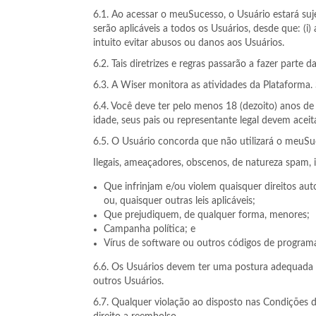
6.1. Ao acessar o meuSucesso, o Usuário estará suje
serão aplicáveis a todos os Usuários, desde que: (i)
intuito evitar abusos ou danos aos Usuários.
6.2. Tais diretrizes e regras passarão a fazer par
6.3. A Wiser monitora as atividades da Plataforma. 
6.4. Você deve ter pelo menos 18 (dezoito) anos d
idade, seus pais ou representante legal devem acei
6.5. O Usuário concorda que não utilizará o meuSuc
Ilegais, ameaçadores, obscenos, de natureza spam, i
Que infrinjam e/ou violem quaisquer direitos auto
ou, quaisquer outras leis aplicáveis;
Que prejudiquem, de qualquer forma, menores;
Campanha política; e
Vírus de software ou outros códigos de programaç
6.6. Os Usuários devem ter uma postura adequada 
outros Usuários.
6.7. Qualquer violação ao disposto nas Condições d