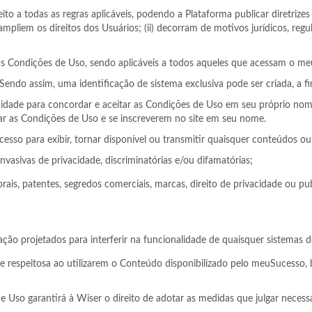
ito a todas as regras aplicáveis, podendo a Plataforma publicar diretrize
 ampliem os direitos dos Usuários; (ii) decorram de motivos jurídicos, reg
te das Condições de Uso, sendo aplicáveis a todos aqueles que acessam o 
Sendo assim, uma identificação de sistema exclusiva pode ser criada, a fi
e idade para concordar e aceitar as Condições de Uso em seu próprio no
tar as Condições de Uso e se inscreverem no site em seu nome.
esso para exibir, tornar disponível ou transmitir quaisquer conteúdos ou 
nvasivas de privacidade, discriminatórias e/ou difamatórias;
rais, patentes, segredos comerciais, marcas, direito de privacidade ou pub
ão projetados para interferir na funcionalidade de quaisquer sistemas d
e respeitosa ao utilizarem o Conteúdo disponibilizado pelo meuSucesso,
e Uso garantirá à Wiser o direito de adotar as medidas que julgar neces