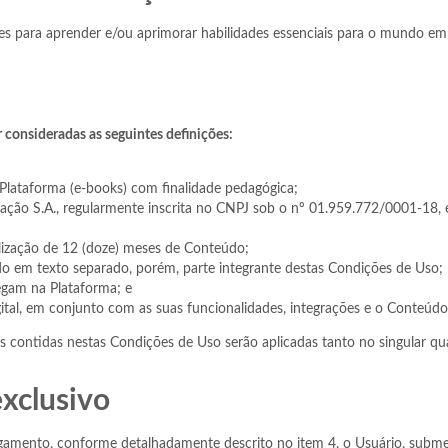
ões para aprender e/ou aprimorar habilidades essenciais para o mundo e
 consideradas as seguintes definições:
a Plataforma (e-books) com finalidade pedagógica;
ção S.A., regularmente inscrita no CNPJ sob o nº 01.959.772/0001-18,
lização de 12 (doze) meses de Conteúdo;
ado em texto separado, porém, parte integrante destas Condições de Uso;
egam na Plataforma; e
ital, em conjunto com as suas funcionalidades, integrações e o Conteúdo
es contidas nestas Condições de Uso serão aplicadas tanto no singular qua
exclusivo
 pagamento, conforme detalhadamente descrito no item 4, o Usuário, subm