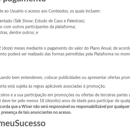
e ao Usuário o acesso aos Conteúdos, os quais incluem:
ntado (Talk Show; Estudo de Caso e Palestras);
o com outros participantes da plataforma;
tras, dentre outros; e
12 (doze) meses mediante o pagamento do valor do Plano Anual, de acordo
mento poderá ser realizado das formas permitidas pela Plataforma no mo
quando bem entenderem, colocar publicidades ou apresentar ofertas promo
ta está sujeita às regras aplicáveis associadas à promoção.
ceiros e a sua participação em promoções ou ofertas de terceiras partes
cê deve ter pelo menos 18 (dezoito) anos de idade para participar de qu
corda que a Wiser não será responsável ou responsabilizável por qualque
 presença de tais anunciantes no acesso.
o meuSucesso