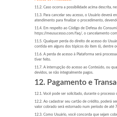
11.2. Caso ocorra a possibilidade acima descrita, 
11.3. Para cancelar seu acesso, o Usuário deverá e
atendimento para finalizar o procedimento, devend
11.4. Em respeito ao Código de Defesa do Consumido
https://meusucesso.com/faq/, o cancelamento com 
11.5. Qualquer perda do direito de acesso do Usuá
contida em alguns dos tópicos do item 6), dentre o
11.6. A perda de acesso à Plataforma será process
tiver feito.
11.7. A interrupção do acesso ao Conteúdo, ou qua
devidos, se não integralmente pagos.
12. Pagamento e Transa
12.1. Você pode ser solicitado, durante o processo 
12.2. Ao cadastrar seu cartão de crédito, poderá s
valor cobrado será estornado num período de até 72
12.3. Como Usuário, você concorda que sejam cobra