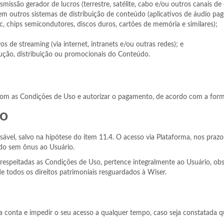
ssão gerador de lucros (terrestre, satélite, cabo e/ou outros canais de d
 em outros sistemas de distribuição de conteúdo (aplicativos de áudio p
isc, chips semicondutores, discos duros, cartões de memória e similares);
os de streaming (via internet, intranets e/ou outras redes); e
ução, distribuição ou promocionais do Conteúdo.
com as Condições de Uso e autorizar o pagamento, de acordo com a for
so
el, salvo na hipótese do item 11.4. O acesso via Plataforma, nos prazos 
odo sem ônus ao Usuário.
espeitadas as Condições de Uso, pertence integralmente ao Usuário, obse
e todos os direitos patrimoniais resguardados à Wiser.
 sua conta e impedir o seu acesso a qualquer tempo, caso seja constatada 