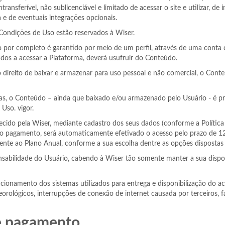
ntransferível, não sublicenciável e limitado de acessar o site e utilizar,
e de eventuais integrações opcionais.
 Condições de Uso estão reservados à Wiser.
o por completo é garantido por meio de um perfil, através de uma conta 
dos a acessar a Plataforma, deverá usufruir do Conteúdo.
 direito de baixar e armazenar para uso pessoal e não comercial, o Cont
as, o Conteúdo – ainda que baixado e/ou armazenado pelo Usuário - é prot
Uso. vigor.
cido pela Wiser, mediante cadastro dos seus dados (conforme a Política 
do pagamento, será automaticamente efetivado o acesso pelo prazo de 12 
ente ao Plano Anual, conforme a sua escolha dentre as opções dispostas 
onsabilidade do Usuário, cabendo à Wiser tão somente manter a sua dispo
cionamento dos sistemas utilizados para entrega e disponibilização do a
eorológicos, interrupções de conexão de internet causada por terceiros,
 e pagamento