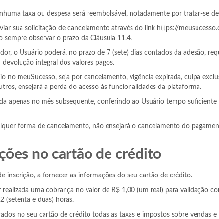
nenhuma taxa ou despesa será reembolsável, notadamente por tratar-se de 
nviar sua solicitação de cancelamento através do link https://meusucesso
o sempre observar o prazo da Cláusula 11.4.
r, o Usuário poderá, no prazo de 7 (sete) dias contados da adesão, requ
devolução integral dos valores pagos.
rio no meuSucesso, seja por cancelamento, vigência expirada, culpa excl
utros, ensejará a perda do acesso às funcionalidades da plataforma.
ada apenas no mês subsequente, conferindo ao Usuário tempo suficiente 
lquer forma de cancelamento, não ensejará o cancelamento do pagamento
ções no cartão de crédito
de inscrição, a fornecer as informações do seu cartão de crédito.
er realizada uma cobrança no valor de R$ 1,00 (um real) para validação c
 (setenta e duas) horas.
dos no seu cartão de crédito todas as taxas e impostos sobre vendas e 