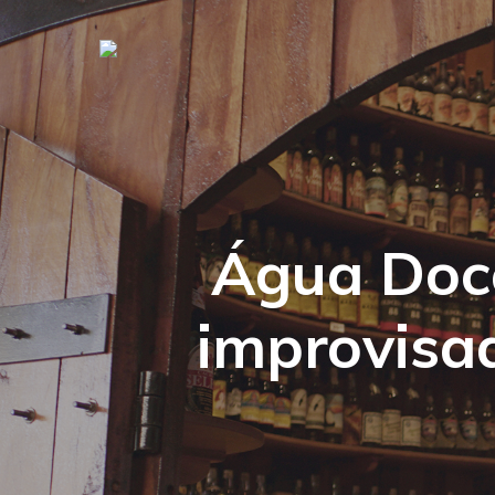
Água Doce
improvisa