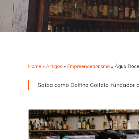
Home
»
Artigos
»
Empreendedorismo
»
Água Doce 
Saiba como Delfino Golfeto, fundador 
Hit enter to search or ESC to close