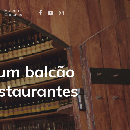
Materiais
Gratuitos
 um balcão
staurantes