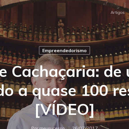
Artigos
Empreendedorismo
 Cachaçaria: de
do a quase 100 re
[VÍDEO]
Por
meusucesso
26/07/2017