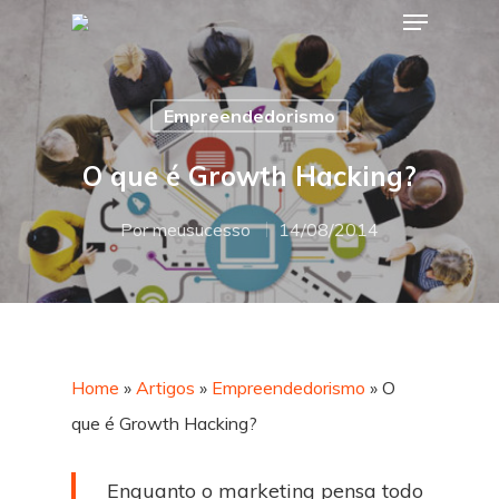
Empreendedorismo
Hit enter to search or ESC to close
O que é Growth Hacking?
Por
meusucesso
14/08/2014
Home
»
Artigos
»
Empreendedorismo
»
O
que é Growth Hacking?
Enquanto o marketing pensa todo