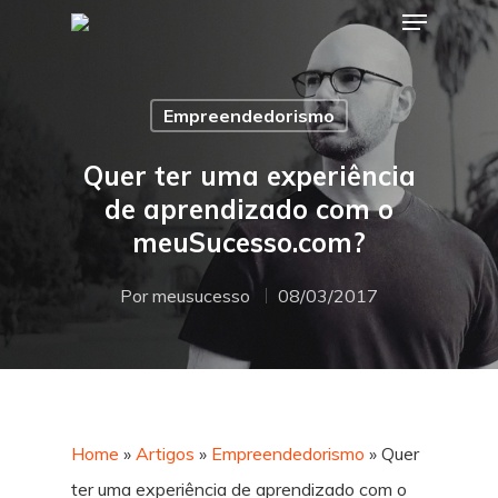
Empreendedorismo
Hit enter to search or ESC to close
Quer ter uma experiência
de aprendizado com o
meuSucesso.com?
Por
meusucesso
08/03/2017
Home
»
Artigos
»
Empreendedorismo
»
Quer
ter uma experiência de aprendizado com o