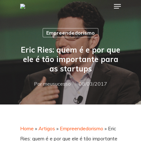
Empreendedorismo
Hit enter to search or ESC to close
Eric Ries: quem é e por que
ele é tão importante para
as startups
Por
meusucesso
08/03/2017
Home
»
Artigos
»
Empreendedorismo
»
Eric
Ries: quem é e por que ele é tão importante