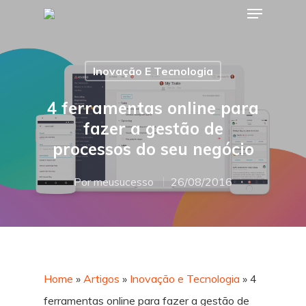
Inovação E Tecnologia
Hit enter to search or ESC to close
4 ferramentas online para
fazer a gestão de
processos do seu negócio
Por
meusucesso
26/08/2016
Home
»
Artigos
»
Inovação e Tecnologia
»
4
ferramentas online para fazer a gestão de