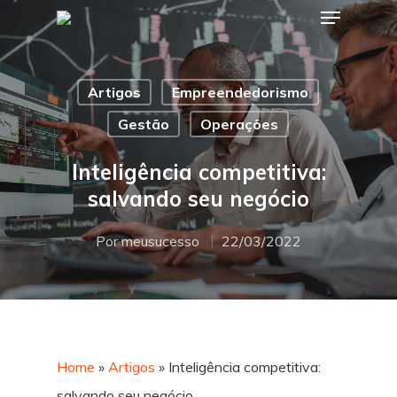
Artigos
Empreendedorismo
Hit enter to search or ESC to close
Gestão
Operações
Inteligência competitiva:
salvando seu negócio
Por
meusucesso
22/03/2022
Home
»
Artigos
»
Inteligência competitiva:
salvando seu negócio