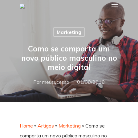
Marketing
Hit enter to search or ESC to close
Como se comporta um
novo público masculino no
meio digital
Por
meusucesso
01/08/2018
Home
»
Artigos
»
Marketing
»
Como se
comporta um novo público masculino no