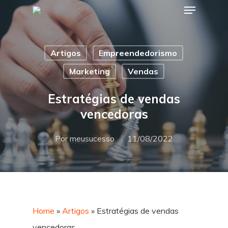
Artigos
Empreendedorismo
Hit enter to search or ESC to close
Marketing
Vendas
Estratégias de vendas
vencedoras
Por
meusucesso
11/08/2022
Home
»
Artigos
»
Estratégias de vendas
vencedoras