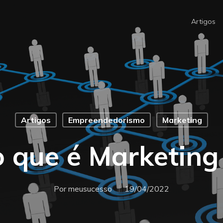
Artigos
Artigos
Empreendedorismo
Marketing
 que é Marketing 
Por
meusucesso
19/04/2022