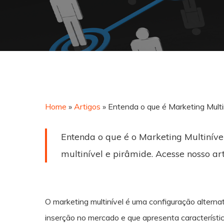
Home
»
Artigos
»
Entenda o que é Marketing Multi
Entenda o que é o Marketing Multinív
multinível e pirâmide. Acesse nosso art
Hit enter to search or ESC to close
O marketing multinível é uma configuração alternat
inserção no mercado e que apresenta característic