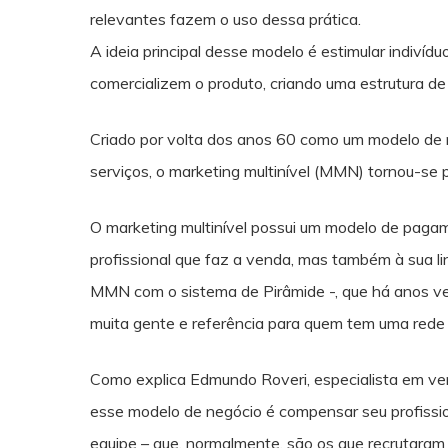
relevantes fazem o uso dessa prática.
A ideia principal desse modelo é estimular indivíd
comercializem o produto, criando uma estrutura de 
Criado por volta dos anos 60 como um modelo de 
serviços, o marketing multinível (MMN) tornou-se
O marketing multinível possui um modelo de paga
profissional que faz a venda, mas também à sua li
MMN com o sistema de Pirâmide -, que há anos vem
muita gente e referência para quem tem uma rede
Como explica Edmundo Roveri, especialista em ven
esse modelo de negócio é compensar seu profissio
equipe – que, normalmente, são os que recrutaram e