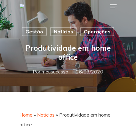
Gestão
Notícias
Operações
Hit enter to search or ESC to close
Produtividade em home
office
Por
meusucesso
26/03/2020
Home
»
Notícias
»
Produtividade em home
office